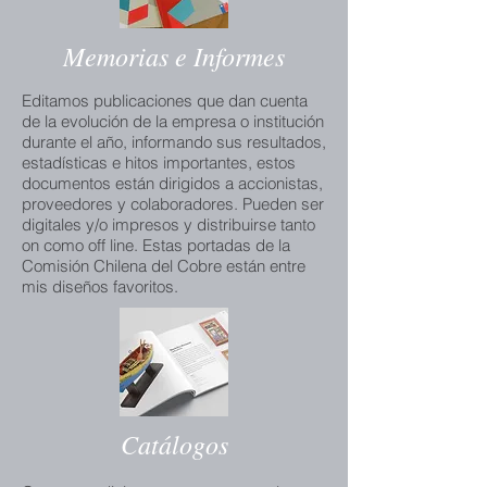
Memorias e Informes
Editamos publicaciones que dan cuenta
de la evolución de la empresa o institución
durante el año, informando sus resultados,
estadísticas e hitos importantes, estos
documentos están dirigidos a accionistas,
proveedores y colaboradores. Pueden ser
digitales y/o impresos y distribuirse tanto
on como off line. Estas portadas de la
Comisión Chilena del Cobre están entre
mis diseños favoritos.
Catálogos