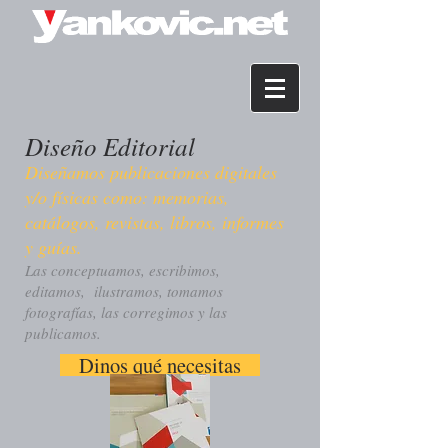
Diseño Editorial
Diseñamos publicaciones digitales
y/o físicas como: memorias,
catálogos, revistas, libros, informes
y guías.
Las conceptuamos, escribimos,
editamos, ilustramos, tomamos
fotografías, las corregimos y las
publicamos.
Dinos qué necesitas